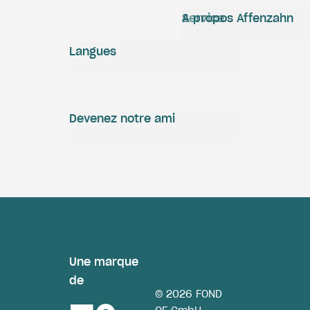
Service
A propos Affenzahn
Langues
Devenez notre ami
Une marque
de
© 2026 FOND