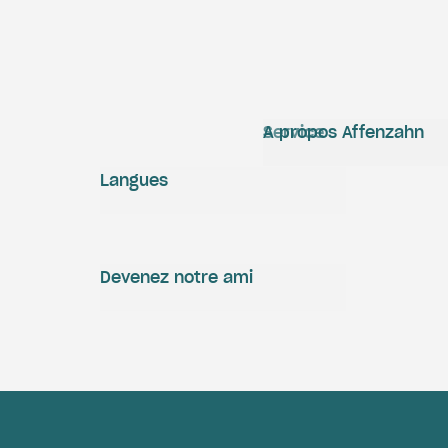
Service
A propos Affenzahn
Langues
Devenez notre ami