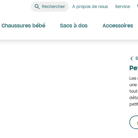
Rechercher
A propos de nous
Service
Chaussures bébé
Sacs à dos
Accessoires
S
Pe
Les 
une 
tout
déta
peti