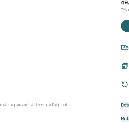
49
TVA i
oduits peuvent différer de l'original
Dét
Mat