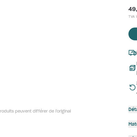
49
TVA i
Dét
oduits peuvent différer de l'original
Mat