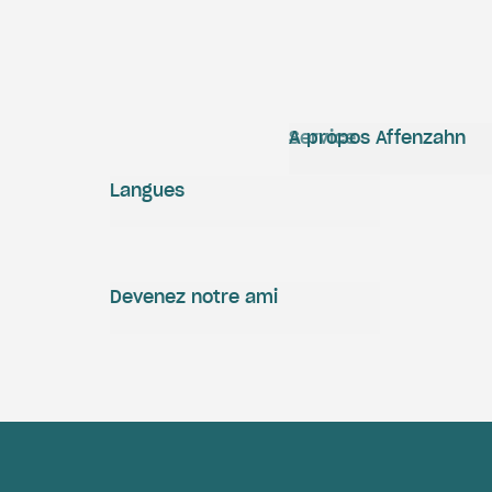
Service
A propos Affenzahn
Langues
Devenez notre ami