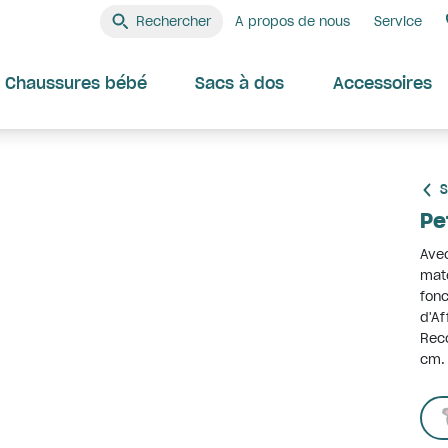
Rechercher
A propos de nous
Service
Chaussures bébé
Sacs à dos
Accessoires
S
Pe
Avec
mate
fonc
d'Af
Reco
cm.