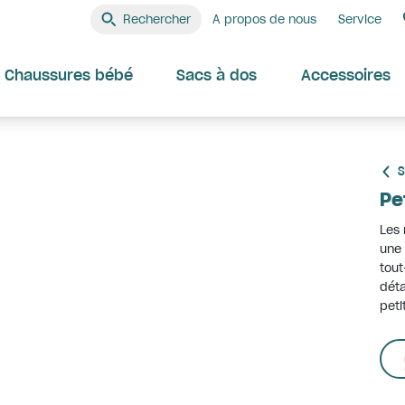
Rechercher
A propos de nous
Service
Chaussures bébé
Sacs à dos
Accessoires
S
Pe
Les 
une 
tout
déta
peti