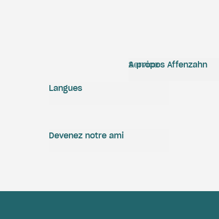
Service
A propos Affenzahn
Langues
Devenez notre ami