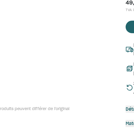
49
TVA i
oduits peuvent différer de l'original
Dét
Mat