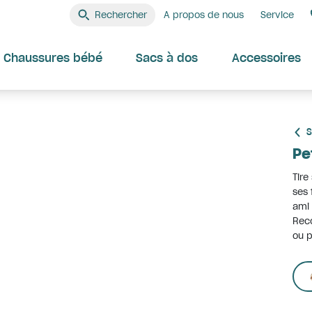
Rechercher
A propos de nous
Service
Chaussures bébé
Sacs à dos
Accessoires
S
Pe
Tire
ses 
ami 
Rec
ou p