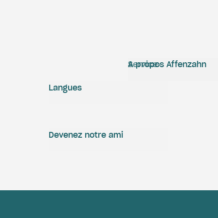
Service
A propos Affenzahn
Langues
Devenez notre ami