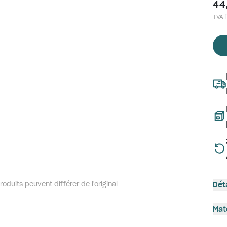
44
TVA i
oduits peuvent différer de l'original
Dét
Mat