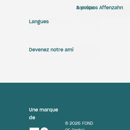
Service
A propos Affenzahn
Langues
Devenez notre ami
Une marque
de
© 2026 FOND