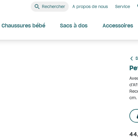
Rechercher
A propos de nous
Service
Chaussures bébé
Sacs à dos
Accessoires
S
Pe
Avec
d'Af
Reco
cm.
44