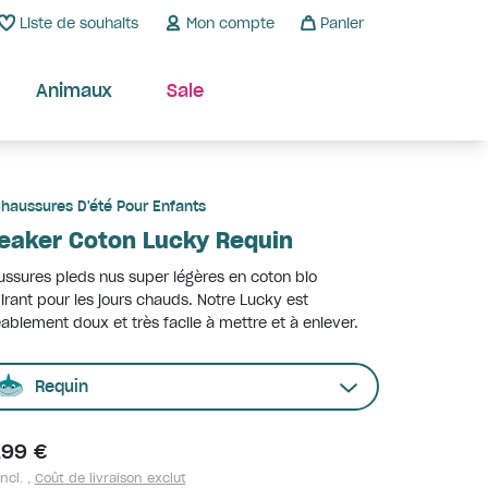
Liste de souhaits
Mon compte
Panier
Animaux
Sale
haussures D'été Pour Enfants
eaker Coton Lucky Requin
ssures pieds nus super légères en coton bio
irant pour les jours chauds. Notre Lucky est
ablement doux et très facile à mettre et à enlever.
Requin
,99 €
ncl. ,
Coût de livraison exclut