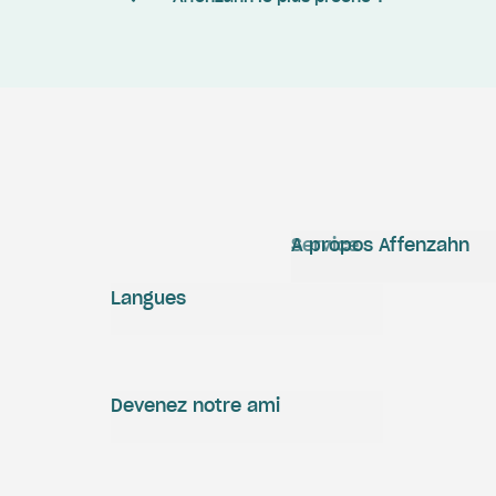
Service
A propos Affenzahn
Langues
Devenez notre ami