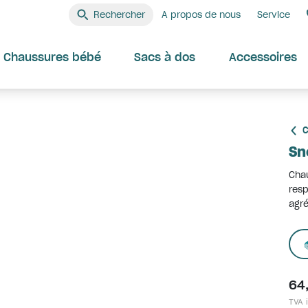
Rechercher
A propos de nous
Service
Chaussures bébé
Sacs à dos
Accessoires
C
Sn
Chau
resp
agré
64
TVA i