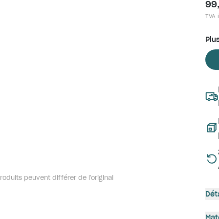
99
TVA i
Plu
oduits peuvent différer de l'original
Dét
Mat