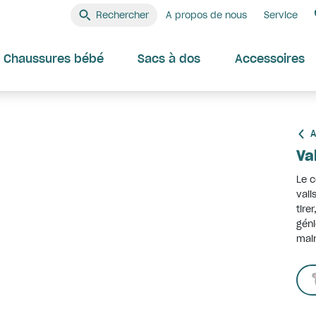
Rechercher
A propos de nous
Service
Chaussures bébé
Sacs à dos
Accessoires
A
Va
Le c
vali
tire
géni
mai