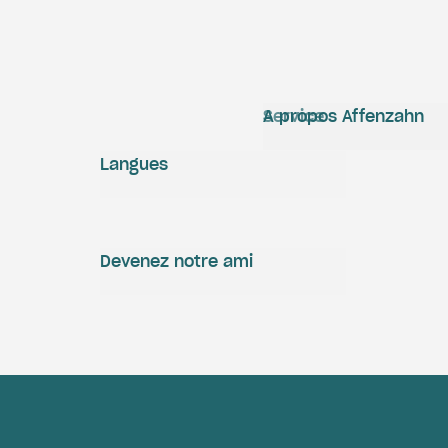
Service
A propos Affenzahn
Langues
Devenez notre ami