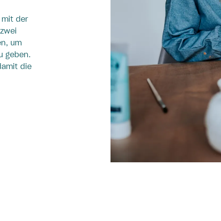
 mit der
 zwei
en, um
u geben.
damit die