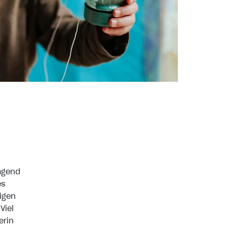
ragend
es
sigen
Viel
erin