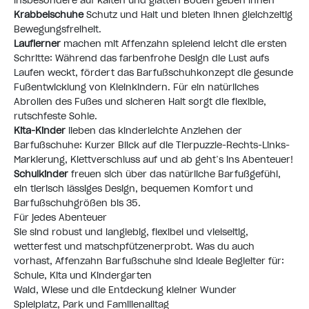
insbesondere auf kalten und glatten Böden geben ihnen
Krabbelschuhe
Schutz und Halt und bieten ihnen gleichzeitig
Bewegungsfreiheit.
Lauflerner
machen mit Affenzahn spielend leicht die ersten
Schritte: Während das farbenfrohe Design die Lust aufs
Laufen weckt, fördert das Barfußschuhkonzept die gesunde
Fußentwicklung von Kleinkindern. Für ein natürliches
Abrollen des Fußes und sicheren Halt sorgt die flexible,
rutschfeste Sohle.
Kita-Kinder
lieben das kinderleichte Anziehen der
Barfußschuhe: Kurzer Blick auf die Tierpuzzle-Rechts-Links-
Markierung, Klettverschluss auf und ab geht’s ins Abenteuer!
Schulkinder
freuen sich über das natürliche Barfußgefühl,
ein tierisch lässiges Design, bequemen Komfort und
Barfußschuhgrößen bis 35.
Für jedes Abenteuer
Sie sind robust und langlebig, flexibel und vielseitig,
wetterfest und matschpfützenerprobt. Was du auch
vorhast, Affenzahn Barfußschuhe sind ideale Begleiter für:
Schule, Kita und Kindergarten
Wald, Wiese und die Entdeckung kleiner Wunder
Spielplatz, Park und Familienalltag