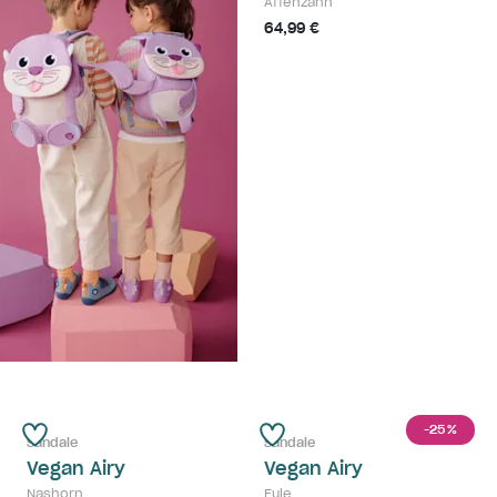
Affenzahn
64,99 €
-25
%
Sandale
Sandale
Vegan Airy
Vegan Airy
Nashorn
Eule