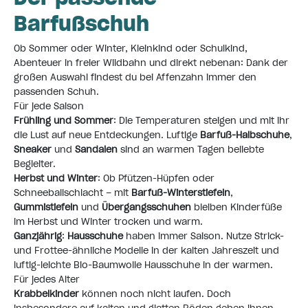
Barfußschuh
Ob Sommer oder Winter, Kleinkind oder Schulkind,
Abenteuer in freier Wildbahn und direkt nebenan: Dank der
großen Auswahl findest du bei Affenzahn immer den
passenden Schuh.
Für jede Saison
Frühling und Sommer
: Die Temperaturen steigen und mit ihr
die Lust auf neue Entdeckungen. Luftige
Barfuß-Halbschuhe
,
Sneaker
und
Sandalen
sind an warmen Tagen beliebte
Begleiter.
Herbst und Winter
: Ob Pfützen-Hüpfen oder
Schneeballschlacht – mit
Barfuß-Winterstiefeln
,
Gummistiefeln
und
Übergangsschuhen
bleiben Kinderfüße
im Herbst und Winter trocken und warm.
Ganzjährig
:
Hausschuhe
haben immer Saison. Nutze Strick-
und Frottee-ähnliche Modelle in der kalten Jahreszeit und
luftig-leichte Bio-Baumwolle Hausschuhe in der warmen.
Für jedes Alter
Krabbelkinder
können noch nicht laufen. Doch