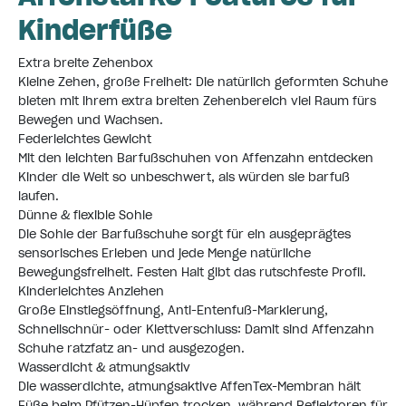
Kinderfüße
Extra breite Zehenbox
Kleine Zehen, große Freiheit: Die natürlich geformten Schuhe
bieten mit ihrem extra breiten Zehenbereich viel Raum fürs
Bewegen und Wachsen.
Federleichtes Gewicht
Mit den leichten Barfußschuhen von Affenzahn entdecken
Kinder die Welt so unbeschwert, als würden sie barfuß
laufen.
Dünne & flexible Sohle
Die Sohle der Barfußschuhe sorgt für ein ausgeprägtes
sensorisches Erleben und jede Menge natürliche
Bewegungsfreiheit. Festen Halt gibt das rutschfeste Profil.
Kinderleichtes Anziehen
Große Einstiegsöffnung, Anti-Entenfuß-Markierung,
Schnellschnür- oder Klettverschluss: Damit sind Affenzahn
Schuhe ratzfatz an- und ausgezogen.
Wasserdicht & atmungsaktiv
Die wasserdichte, atmungsaktive AffenTex-Membran hält
Füße beim Pfützen-Hüpfen trocken, während Reflektoren für