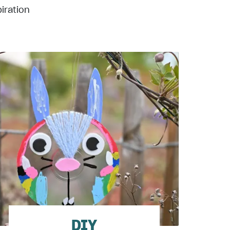
iration
DIY