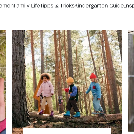
hemen
Family Life
Tipps & Tricks
Kindergarten Guide
Insp