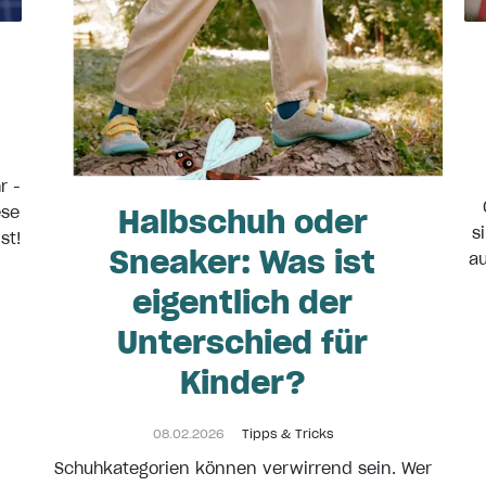
r -
Halbschuh oder
ese
s
st!
Sneaker: Was ist
au
eigentlich der
Unterschied für
Kinder?
08.02.2026
Tipps & Tricks
Schuhkategorien können verwirrend sein. Wer