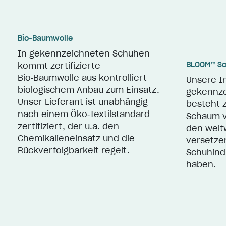
Bio-Baumwolle
In gekennzeichneten Schuhen
BLOOM™ S
kommt zertifizierte
Bio‑Baumwolle aus kontrolliert
Unsere I
biologischem Anbau zum Einsatz.
gekennz
Unser Lieferant ist unabhängig
besteht 
nach einem Öko‑Textilstandard
Schaum v
zertifiziert, der u.a. den
den weltw
Chemikalieneinsatz und die
versetze
Rückverfolgbarkeit regelt.
Schuhindu
haben.