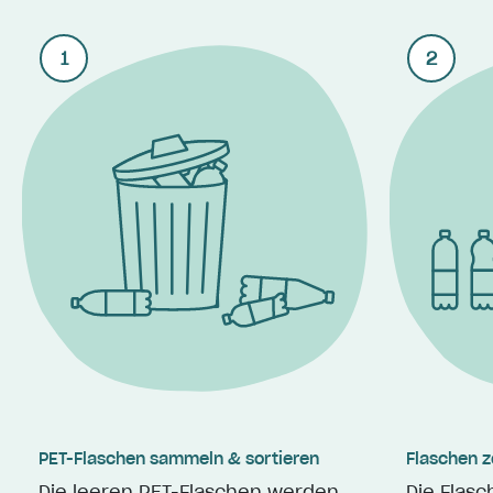
1
2
PET-Flaschen sammeln & sortieren
Flaschen z
Die leeren PET-Flaschen werden
Die Flas