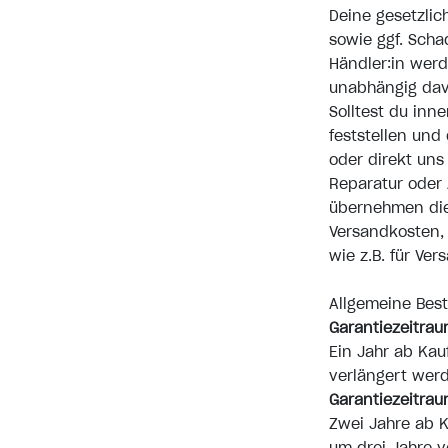
Deine gesetzlic
sowie ggf. Scha
Händler:in wer
unabhängig dav
Solltest du inne
feststellen und
oder direkt un
Reparatur oder 
übernehmen die
Versandkosten,
wie z.B. für V
Allgemeine Bes
Garantiezeitra
Ein Jahr ab Kau
verlängert wer
Garantiezeitrau
Zwei Jahre ab K