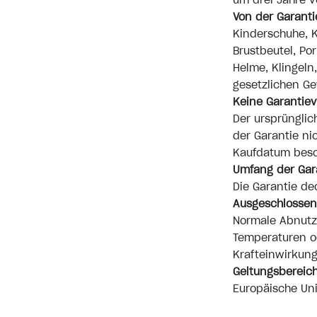
um drei Jahre v
Von der Garant
Kinderschuhe, K
Brustbeutel, Por
Helme, Klingeln
gesetzlichen Ge
Keine Garantiev
Der ursprünglic
der Garantie nic
Kaufdatum besc
Umfang der Gar
Die Garantie de
Ausgeschlosse
Normale Abnutz
Temperaturen od
Krafteinwirkung
Geltungsbereic
Europäische Uni