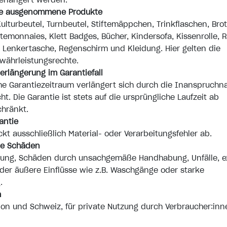
erlängert werden.
ie ausgenommene Produkte
ulturbeutel, Turnbeutel, Stiftemäppchen, Trinkflaschen, Bro
temonnaies, Klett Badges, Bücher, Kindersofa, Kissenrolle, Ro
, Lenkertasche, Regenschirm und Kleidung. Hier gelten die
währleistungsrechte.
erlängerung im Garantiefall
he Garantiezeitraum verlängert sich durch die Inanspruch
ht. Die Garantie ist stets auf die ursprüngliche Laufzeit ab
hränkt.
antie
ckt ausschließlich Material- oder Verarbeitungsfehler ab.
ne Schäden
ung, Schäden durch unsachgemäße Handhabung, Unfälle, 
er äußere Einflüsse wie z.B. Waschgänge oder starke
.
h
on und Schweiz, für private Nutzung durch Verbraucher:inn