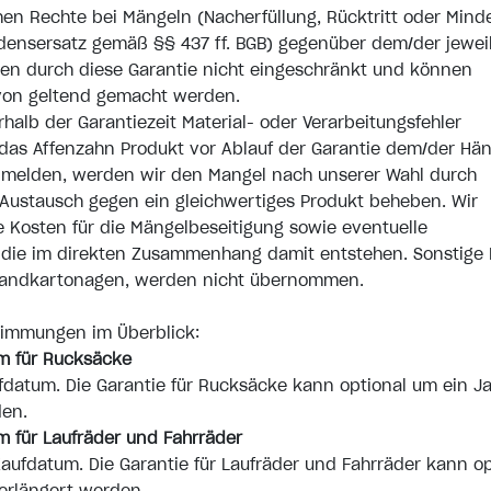
hen Rechte bei Mängeln (Nacherfüllung, Rücktritt oder Mind
densersatz gemäß §§ 437 ff. BGB) gegenüber dem/der jewei
den durch diese Garantie nicht eingeschränkt und können
on geltend gemacht werden.
rhalb der Garantiezeit Material- oder Verarbeitungsfehler
 das Affenzahn Produkt vor Ablauf der Garantie dem/der Hän
s melden, werden wir den Mangel nach unserer Wahl durch
Austausch gegen ein gleichwertiges Produkt beheben. Wir
 Kosten für die Mängelbeseitigung sowie eventuelle
 die im direkten Zusammenhang damit entstehen. Sonstige 
ersandkartonagen, werden nicht übernommen.
timmungen im Überblick:
um für Rucksäcke
fdatum. Die Garantie für Rucksäcke kann optional um ein J
den.
m für Laufräder und Fahrräder
aufdatum. Die Garantie für Laufräder und Fahrräder kann op