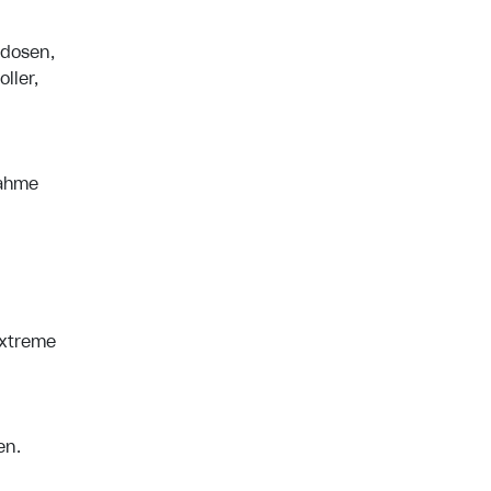
tdosen,
ller,
nahme
extreme
en.