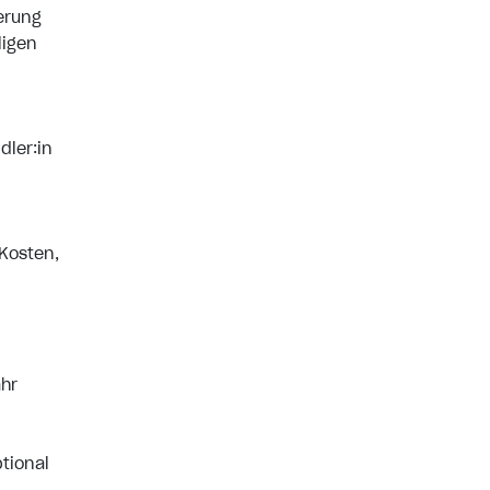
erung
ligen
dler:in
Kosten,
ahr
tional