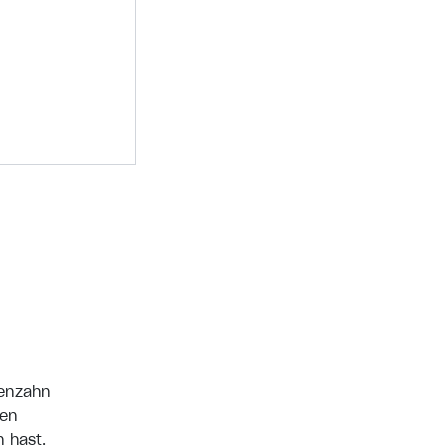
fenzahn
hen
 hast.