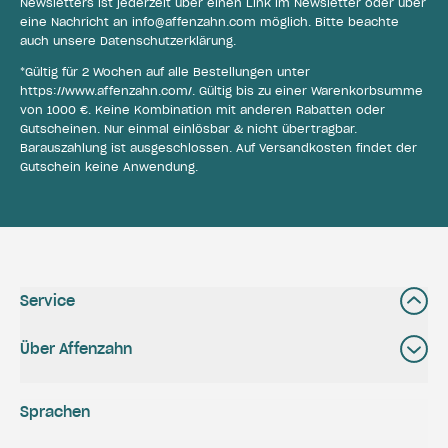
Newsletters ist jederzeit über einen Link im Newsletter oder über
eine Nachricht an
info@affenzahn.com
möglich. Bitte beachte
auch unsere
Datenschutzerklärung
.
*Gültig für 2 Wochen auf alle Bestellungen unter
https://www.affenzahn.com/
. Gültig bis zu einer Warenkorbsumme
von 1000 €. Keine Kombination mit anderen Rabatten oder
Gutscheinen. Nur einmal einlösbar & nicht übertragbar.
Barauszahlung ist ausgeschlossen. Auf Versandkosten findet der
Gutschein keine Anwendung.
Service
Über Affenzahn
Sprachen