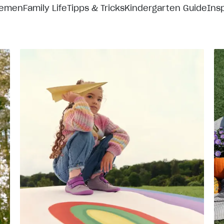
hemen
Family Life
Tipps & Tricks
Kindergarten Guide
Insp