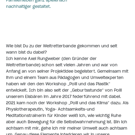
Familienleben ganz spielerisch
nachhaltiger gestaltet.
Wie bist Du zu der Weltretterbande gekommen und seit
wann bist du dabei?
Ich kenne Axel Rungweber (den Gründer der
Weltretterbande) schon seit vielen Jahren und war von
Anfang an von seiner Projektidee begeistert. Gemeinsam mit
ihm und einem Team aus Pädagogen und Umweltexperten
haben wir den den Workshop „Polli und das Plastik“
entwickelt. Ich bin also seit der „Geburtsstunde“ von Polli
unserem Eisbären im Jahre 2017 federführend mit dabei.
2021 kam noch der Workshop „Polli und das Klima“ dazu. Als
Physiotherapeutin, Yoga- Achtsamkeits-und
Meditationstrainerin für Kinder weiß ich, wie wichtig Ruhe
aber auch Bewegung für die Selbstwahrnehmung ist. Bin ich
achtsam mit mir, gehe ich mir meiner Umwelt auch achtsam
um. Genau diese Elemente integrieren wir in unsere