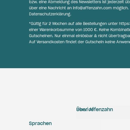
bzw. eine Abmeldung des Newsletters ist jederzeit üb
über eine Nachricht an
info@affenzahn.com
möglich. 
Datenschutzerklärung
.
*Gültig für 2 Wochen auf alle Bestellungen unter
https
einer Warenkorbsumme von 1000 €. Keine Kombinati
Gutscheinen. Nur einmal einlösbar & nicht übertragba
Auf Versandkosten findet der Gutschein keine Anwen
Service
Über Affenzahn
Sprachen