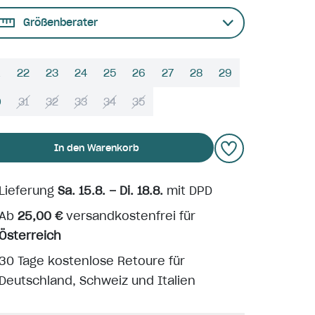
Größenberater
22
23
24
25
26
27
28
29
0
31
32
33
34
35
In den Warenkorb
Lieferung
Sa. 15.8. – Di. 18.8.
mit DPD
Ab
25,00 €
versandkostenfrei für
Österreich
30 Tage kostenlose Retoure für
Deutschland, Schweiz und Italien