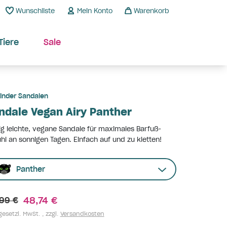
Wunschliste
Mein Konto
Warenkorb
Tiere
Sale
inder Sandalen
ndale Vegan Airy Panther
ig leichte, vegane Sandale für maximales Barfuß-
hl an sonnigen Tagen. Einfach auf und zu kletten!
Panther
48,74 €
99 €
gesetzl. MwSt. , zzgl.
Versandkosten