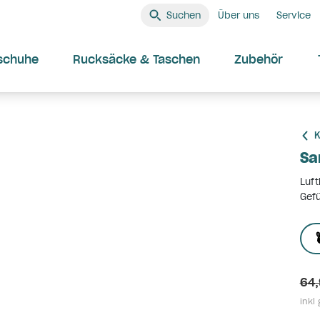
Suchen
Über uns
Service
schuhe
Rucksäcke & Taschen
Zubehör
K
Sa
Luft
Gefü
64,
inkl 