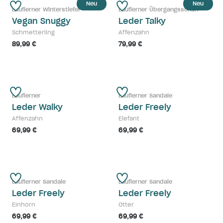
Neu
Neu
Lauflerner Winterstiefel
Lauflerner Übergangsschuh
Vegan Snuggy
Leder Talky
Schmetterling
Affenzahn
89,99 €
79,99 €
Lauflerner
Lauflerner Sandale
Leder Walky
Leder Freely
Affenzahn
Elefant
69,99 €
69,99 €
Lauflerner Sandale
Lauflerner Sandale
Leder Freely
Leder Freely
Einhorn
Otter
69,99 €
69,99 €