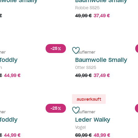
wolle Smally
Baumwolle Smally
Robbe SS25
€
49,99 €
37,49 €
-25
%
ner
Lauflerner
 Toddly
Baumwolle Smally
n
Otter SS25
€
44,99 €
49,99 €
37,49 €
ausverkauft
-25
%
ner
Lauflerner
 Toddly
Leder Walky
Vogel
€
44,99 €
69,99 €
48,99 €