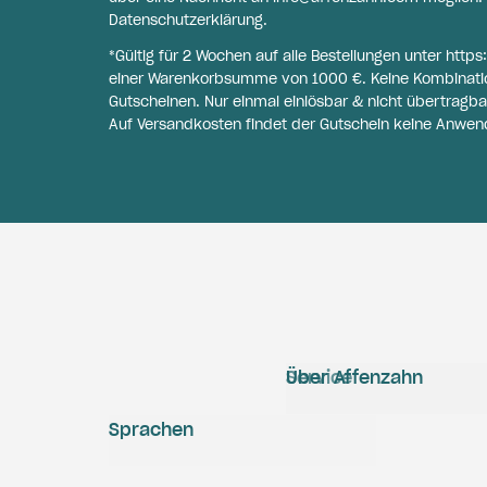
Datenschutzerklärung
.
*Gültig für 2 Wochen auf alle Bestellungen unter
https
einer Warenkorbsumme von 1000 €. Keine Kombinati
Gutscheinen. Nur einmal einlösbar & nicht übertragba
Auf Versandkosten findet der Gutschein keine Anwen
Service
Über Affenzahn
Sprachen