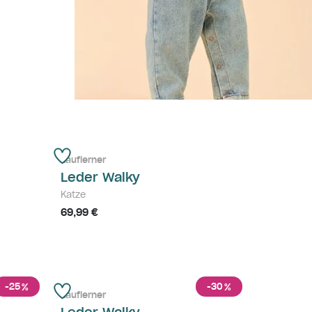
Lauflerner
Leder Walky
Katze
69,99 €
-25
-30
%
%
Lauflerner