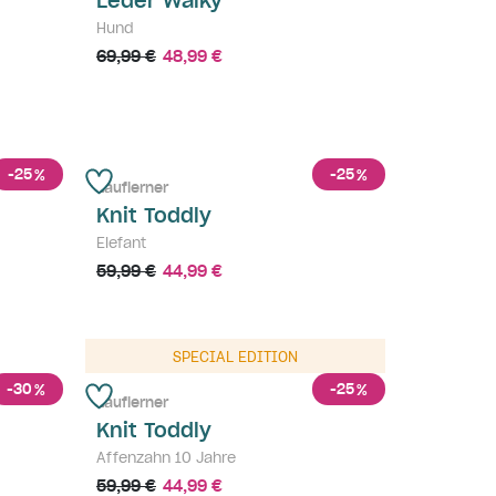
Leder Walky
Hund
69,99 €
48,99 €
-25
-25
%
%
Lauflerner
Knit Toddly
Elefant
59,99 €
44,99 €
ausverkauft
SPECIAL EDITION
-30
-25
%
%
Lauflerner
Knit Toddly
Affenzahn 10 Jahre
59,99 €
44,99 €