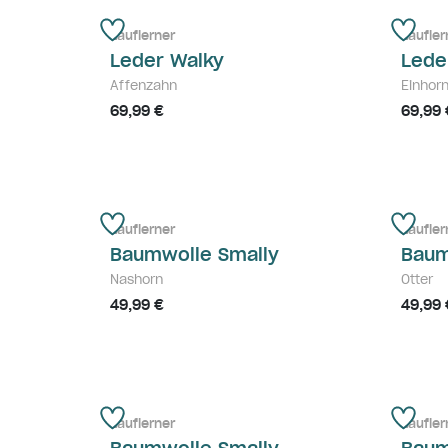
Lauflerner
Laufler
Leder Walky
Lede
Affenzahn
Einhor
69,99 €
69,99 
Lauflerner
Laufler
Baumwolle Smally
Baum
Nashorn
Otter
49,99 €
49,99 
Lauflerner
Laufler