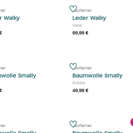
ner
Lauflerner
r Walky
Leder Walky
n
Hase
€
69,99 €
ner
Lauflerner
wolle Smally
Baumwolle Smally
Robbe
€
49,99 €
ner
Lauflerner