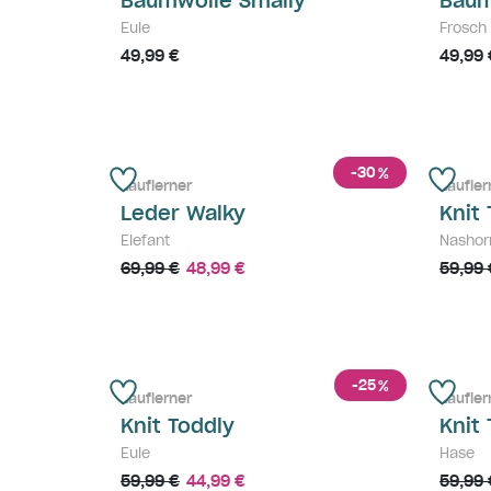
Baumwolle Smally
Baum
Eule
Frosch
49,99 €
49,99 
-30
%
Lauflerner
Laufler
Leder Walky
Knit
Elefant
Nashor
69,99 €
48,99 €
59,99 
-25
%
Lauflerner
Laufler
Knit Toddly
Knit
Eule
Hase
59,99 €
44,99 €
59,99 