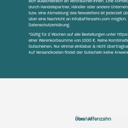
sich ausschließlich an Verbraucher:innen. Eine Anme
durch Handelspartner, Händler oder andere Unternehme
bzw. eine Abmeldung des Newsletters ist jederzeit üb
über eine Nachricht an
info@affenzahn.com
möglich. 
Datenschutzerklärung
.
*Gültig für 2 Wochen auf alle Bestellungen unter
https
einer Warenkorbsumme von 1000 €. Keine Kombinati
Gutscheinen. Nur einmal einlösbar & nicht übertragba
Auf Versandkosten findet der Gutschein keine Anwen
Service
Über Affenzahn