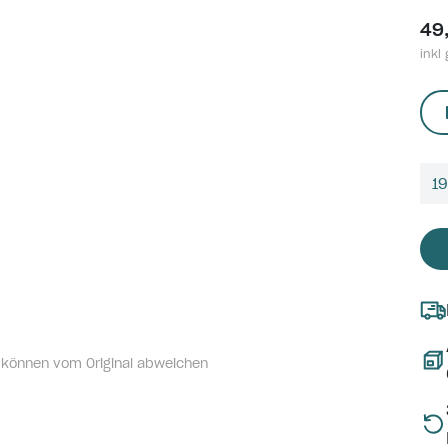
49
inkl 
1
 können vom Original abweichen