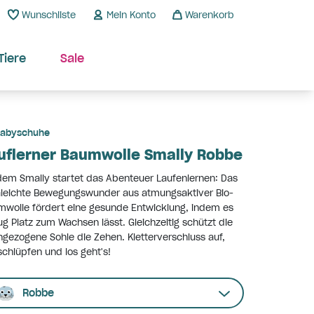
Wunschliste
Mein Konto
Warenkorb
Tiere
Sale
abyschuhe
uflerner Baumwolle Smally Robbe
dem Smally startet das Abenteuer Laufenlernen: Das
aleichte Bewegungswunder aus atmungsaktiver Bio-
wolle fördert eine gesunde Entwicklung, indem es
g Platz zum Wachsen lässt. Gleichzeitig schützt die
gezogene Sohle die Zehen. Kletterverschluss auf,
schlüpfen und los geht's!
Robbe