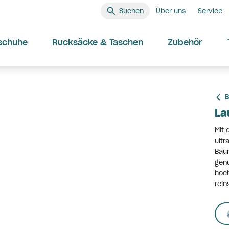
Suchen
Über uns
Service
schuhe
Rucksäcke & Taschen
Zubehör
B
La
Mit 
ultr
Baum
genu
hoch
rein