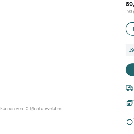
69
inkl 
1
 können vom Original abweichen