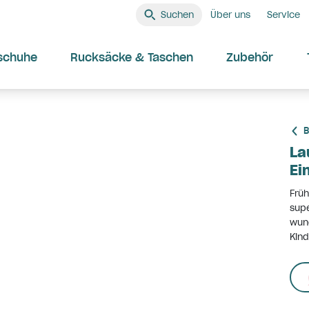
Suchen
Über uns
Service
schuhe
Rucksäcke & Taschen
Zubehör
B
La
Ei
Früh
supe
wun
Kind