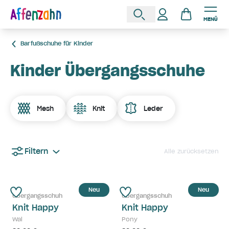
MENÜ
Barfußschuhe für Kinder
Kinder Übergangsschuhe
Mesh
Knit
Leder
Filtern
Alle zurücksetzen
Neu
Neu
Übergangsschuh
Übergangsschuh
Knit Happy
Knit Happy
Wal
Pony