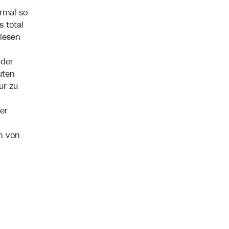
ermal so
s total
diesen
 der
uten
ur zu
er
n von