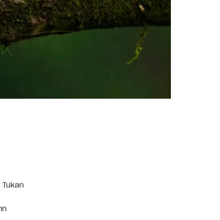
r Tukan
hn