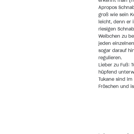
erkennt man (n
Apropos Schnabe
groß wie sein Ko
leicht, denn er 
riesigen Schnab
Weibchen zu bee
jeden einzelne
sogar darauf hi
regulieren.
Lieber zu Fuß: 
hüpfend unterw
Tukane sind im 
Fröschen und is