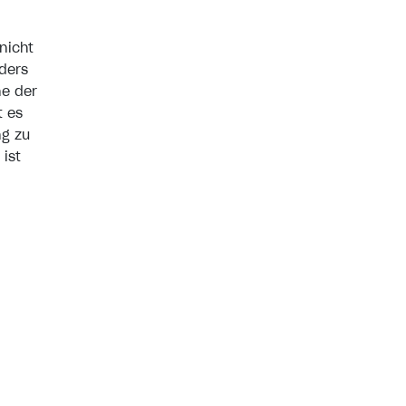
nicht
nders
ne der
t es
ng zu
ist