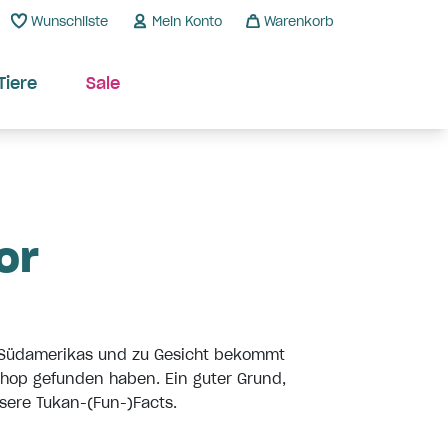
Wunschliste
Mein Konto
Warenkorb
Tiere
Sale
or
nd Südamerikas und zu Gesicht bekommt
shop gefunden haben. Ein guter Grund,
ere Tukan-(Fun-)Facts.