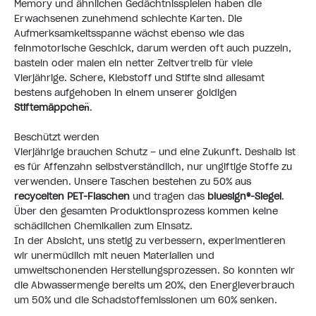
Memory und ähnlichen Gedächtnisspielen haben die
Erwachsenen zunehmend schlechte Karten. Die
Aufmerksamkeitsspanne wächst ebenso wie das
feinmotorische Geschick, darum werden oft auch puzzeln,
basteln oder malen ein netter Zeitvertreib für viele
Vierjährige. Schere, Klebstoff und Stifte sind allesamt
bestens aufgehoben in einem unserer goldigen
Stiftemäppchen
.
Beschützt werden
Vierjährige brauchen Schutz – und eine Zukunft. Deshalb ist
es für Affenzahn selbstverständlich, nur ungiftige Stoffe zu
verwenden. Unsere Taschen bestehen zu 50% aus
recycelten PET-Flaschen
und tragen das
bluesign®-Siegel
.
Über den gesamten Produktionsprozess kommen keine
schädlichen Chemikalien zum Einsatz.
In der Absicht, uns stetig zu verbessern, experimentieren
wir unermüdlich mit neuen Materialien und
umweltschonenden Herstellungsprozessen. So konnten wir
die Abwassermenge bereits um 20%, den Energieverbrauch
um 50% und die Schadstoffemissionen um 60% senken.