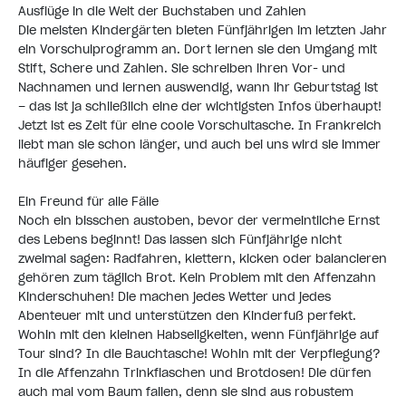
Ausflüge in die Welt der Buchstaben und Zahlen
Die meisten Kindergärten bieten Fünfjährigen im letzten Jahr
ein Vorschulprogramm an. Dort lernen sie den Umgang mit
Stift, Schere und Zahlen. Sie schreiben ihren Vor- und
Nachnamen und lernen auswendig, wann ihr Geburtstag ist
– das ist ja schließlich eine der wichtigsten Infos überhaupt!
Jetzt ist es Zeit für eine coole
Vorschultasche
. In Frankreich
liebt man sie schon länger, und auch bei uns wird sie immer
häufiger gesehen.
Ein Freund für alle Fälle
Noch ein bisschen austoben, bevor der vermeintliche Ernst
des Lebens beginnt! Das lassen sich Fünfjährige nicht
zweimal sagen: Radfahren, klettern, kicken oder balancieren
gehören zum täglich Brot. Kein Problem mit den Affenzahn
Kinderschuhen
! Die machen jedes Wetter und jedes
Abenteuer mit und unterstützen den Kinderfuß perfekt.
Wohin mit den kleinen Habseligkeiten, wenn Fünfjährige auf
Tour sind? In die ​Bauchtasche​! Wohin mit der Verpflegung?
In die Affenzahn
Trinkflaschen
und ​Brotdosen​! Die dürfen
auch mal vom Baum fallen, denn sie sind aus robustem