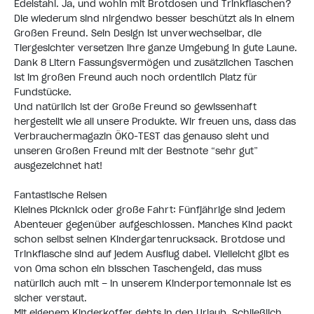
Edelstahl. Ja, und wohin mit Brotdosen und Trinkflaschen?
Die wiederum sind nirgendwo besser beschützt als in einem
Großen Freund
. Sein Design ist unverwechselbar, die
Tiergesichter versetzen ihre ganze Umgebung in gute Laune.
Dank 8 Litern Fassungsvermögen und zusätzlichen Taschen
ist im großen Freund auch noch ordentlich Platz für
Fundstücke.
Und natürlich ist der Große Freund so gewissenhaft
hergestellt wie all unsere Produkte. Wir freuen uns, dass das
Verbrauchermagazin ÖKO-TEST das genauso sieht und
unseren Großen Freund mit der Bestnote “sehr gut”
ausgezeichnet hat!
Fantastische Reisen
Kleines Picknick oder große Fahrt: Fünfjährige sind jedem
Abenteuer gegenüber aufgeschlossen. Manches Kind packt
schon selbst seinen
Kindergartenrucksack
.
Brotdose
und
Trinkflasche
sind auf jedem Ausflug dabei. Vielleicht gibt es
von Oma schon ein bisschen Taschengeld, das muss
natürlich auch mit – in unserem
Kinderportemonnaie
ist es
sicher verstaut.
Mit eigenem
Kinderkoffer
gehts in den Urlaub. Schließlich