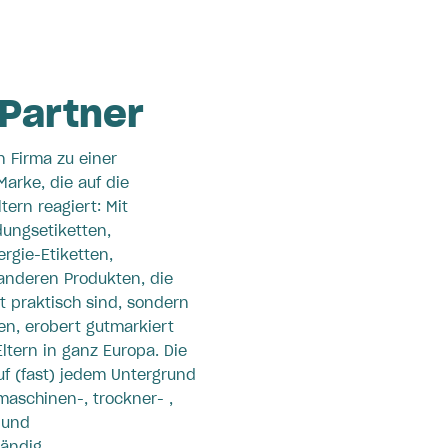
Partner
n Firma zu einer
Marke, die auf die
tern reagiert: Mit
dungsetiketten,
rgie-Etiketten,
anderen Produkten, die
t praktisch sind, sondern
en, erobert gutmarkiert
ltern in ganz Europa. Die
uf (fast) jedem Untergrund
aschinen-, trockner- ,
 und
ändig.