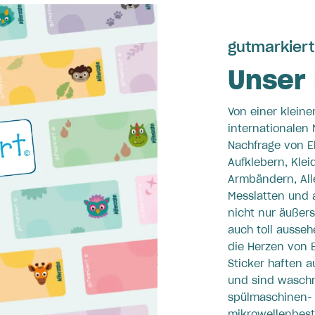
gutmarkiert
Unser 
Von einer kleine
internationalen 
Nachfrage von El
Aufklebern, Klei
Armbändern, Alle
Messlatten und 
nicht nur äußers
auch toll ausseh
die Herzen von E
Sticker haften a
und sind waschm
spülmaschinen-
mikrowellenbest