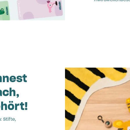
hnest
ach,
ehört!
 Stifte,