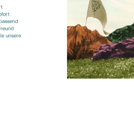
rt
ofort
t passend
Freund
lle unsere