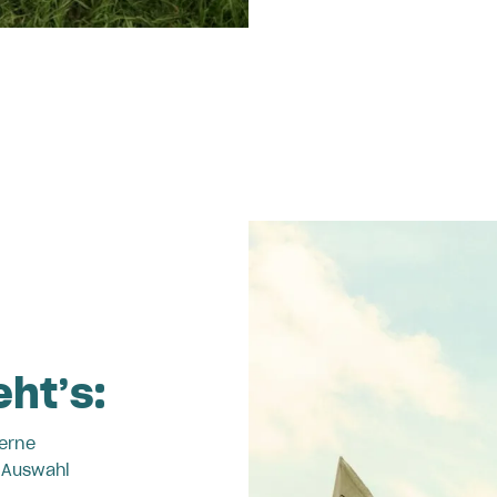
eht’s:
erne
 Auswahl