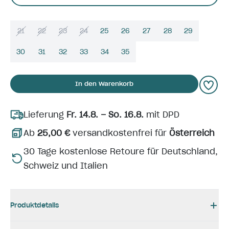
21
22
23
24
25
26
27
28
29
30
31
32
33
34
35
In den Warenkorb
Lieferung
Fr. 14.8. – So. 16.8.
mit DPD
Ab
25,00 €
versandkostenfrei für
Österreich
30 Tage kostenlose Retoure für Deutschland,
Schweiz und Italien
Produktdetails