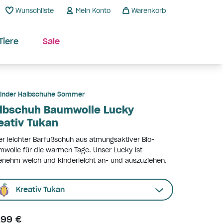
Wunschliste
Mein Konto
Warenkorb
Tiere
Sale
inder Halbschuhe Sommer
lbschuh Baumwolle Lucky
eativ Tukan
r leichter Barfußschuh aus atmungsaktiver Bio-
wolle für die warmen Tage. Unser Lucky ist
nehm weich und kinderleicht an- und auszuziehen.
Kreativ Tukan
,99 €