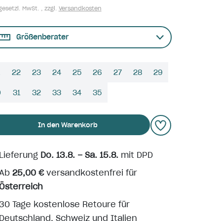
gesetzl. MwSt. , zzgl.
Versandkosten
Größenberater
22
23
24
25
26
27
28
29
0
31
32
33
34
35
In den Warenkorb
Lieferung
Do. 13.8. – Sa. 15.8.
mit DPD
Ab
25,00 €
versandkostenfrei für
Österreich
30 Tage kostenlose Retoure für
Deutschland, Schweiz und Italien