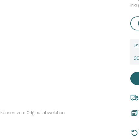
inkl 
21
3
 können vom Original abweichen