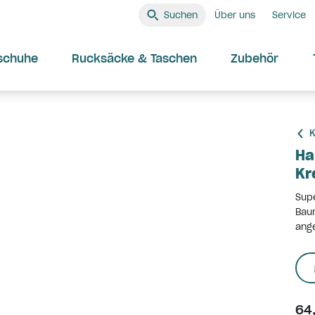
Suchen
Über uns
Service
schuhe
Rucksäcke & Taschen
Zubehör
K
Ha
Kr
Supe
Baum
ange
64