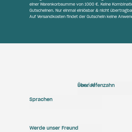
einer Warenkorbsumme von 1000 €. Keine Kombinati
Gutscheinen. Nur einmal einlösbar & nicht übertragba
Auf Versandkosten findet der Gutschein keine Anwen
Service
Über Affenzahn
Sprachen
Werde unser Freund