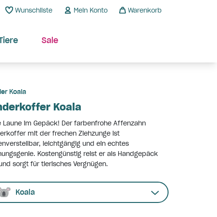
Wunschliste
Mein Konto
Warenkorb
Tiere
Sale
ier Koala
nderkoffer Koala
 Laune im Gepäck! Der farbenfrohe Affenzahn
erkoffer mit der frechen Ziehzunge ist
nverstellbar, leichtgängig und ein echtes
ungsgenie. Kostengünstig reist er als Handgepäck
und sorgt für tierisches Vergnügen.
Koala