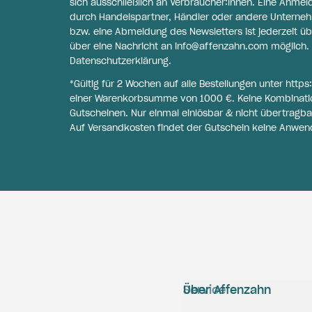
sich ausschließlich an Verbraucher:innen. Eine Anme
durch Handelspartner, Händler oder andere Unternehme
bzw. eine Abmeldung des Newsletters ist jederzeit üb
über eine Nachricht an
info@affenzahn.com
möglich. 
Datenschutzerklärung
.
*Gültig für 2 Wochen auf alle Bestellungen unter
https
einer Warenkorbsumme von 1000 €. Keine Kombinati
Gutscheinen. Nur einmal einlösbar & nicht übertragba
Auf Versandkosten findet der Gutschein keine Anwen
Service
Über Affenzahn