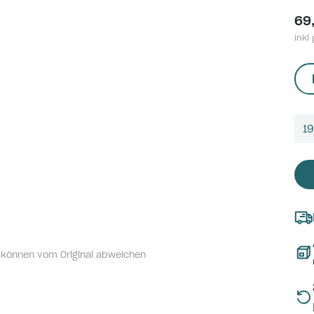
69
inkl 
1
 können vom Original abweichen