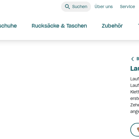
Suchen
Über uns
Service
schuhe
Rucksäcke & Taschen
Zubehör
B
La
Lauf
Lauf
Klet
erst
Zehe
ang