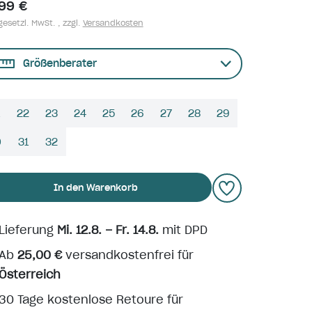
,99 €
gesetzl. MwSt. , zzgl.
Versandkosten
Größenberater
22
23
24
25
26
27
28
29
0
31
32
In den Warenkorb
Lieferung
Mi. 12.8. – Fr. 14.8.
mit DPD
Ab
25,00 €
versandkostenfrei für
Österreich
30 Tage kostenlose Retoure für