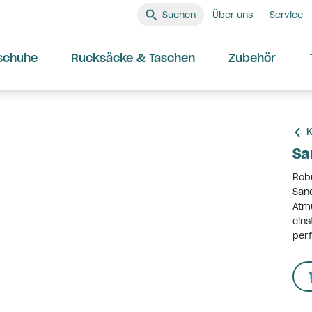
Suchen
Über uns
Service
schuhe
Rucksäcke & Taschen
Zubehör
K
Sa
Robu
Sand
Atmu
eins
perf