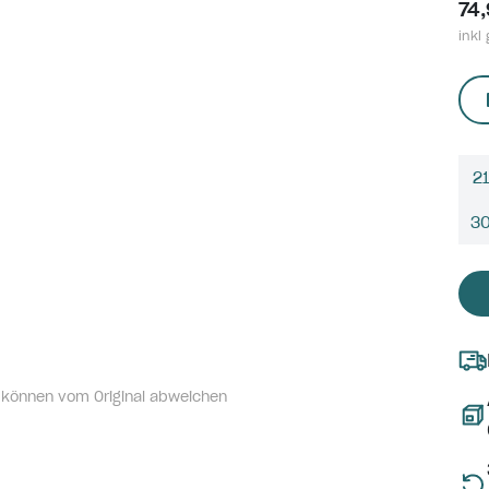
74
inkl 
21
3
 können vom Original abweichen