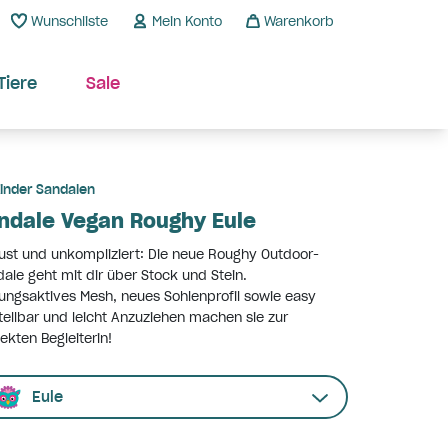
Wunschliste
Mein Konto
Warenkorb
Tiere
Sale
inder Sandalen
ndale Vegan Roughy Eule
st und unkompliziert: Die neue Roughy Outdoor-
ale geht mit dir über Stock und Stein.
ngsaktives Mesh, neues Sohlenprofil sowie easy
tellbar und leicht Anzuziehen machen sie zur
ekten Begleiterin!
Eule