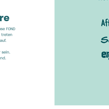
re
use FOND
 treten
auf.
 sein.
und.