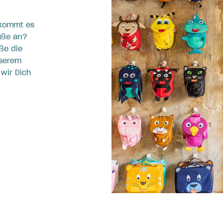
 kommt es
üße an?
ße die
nserem
 wir Dich