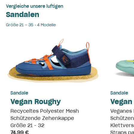
Vergleiche unsere luftigen
Sandalen
Größe 21 – 35 • 4 Modelle
Sandale
Sandale
Vegan Roughy
Vegan
Recyceltes Polyester Mesh
Veganes M
Schützende Zehenkappe
Schütze
Größe 21 - 32
Klettvers
74,99 €
Straps p