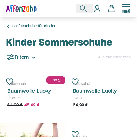
MENÜ
Barfußschuhe für Kinder
Kinder Sommerschuhe
Filtern
Alle zurücksetzen
-30
%
Halbschuh
Halbschuh
Baumwolle Lucky
Baumwolle Lucky
Einhorn
Hase
64,99 €
45,49 €
64,99 €
Sandale