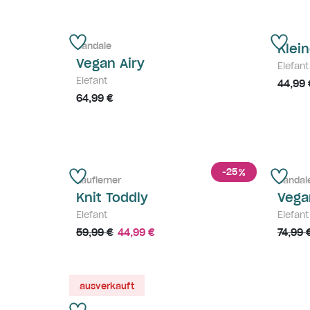
Sandale
Klei
Vegan Airy
Elefan
Elefant
44,99 
64,99 €
-25
%
Lauflerner
Sandal
Knit Toddly
Vega
Elefant
Elefant
59,99 €
44,99 €
74,99 
ausverkauft