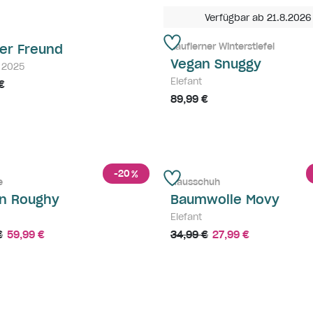
Verfügbar ab 21.8.2026
Lauflerner Winterstiefel
ner Freund
Vegan Snuggy
t 2025
Elefant
€
89,99 €
-20
%
e
Hausschuh
n Roughy
Baumwolle Movy
Elefant
€
59,99 €
34,99 €
27,99 €