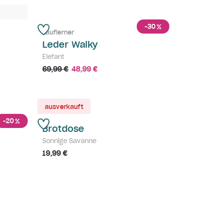
-30
%
Lauflerner
Leder Walky
Elefant
69,99 €
48,99 €
ausverkauft
-20
%
Brotdose
Sonnige Savanne
19,99 €