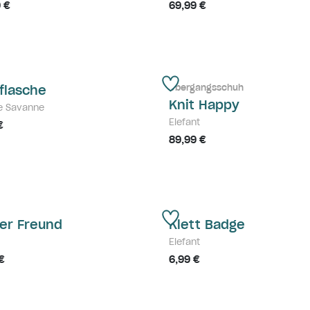
 €
69,99 €
Übergangsschuh
kflasche
Knit Happy
e Savanne
Elefant
€
89,99 €
ner Freund
Klett Badge
Elefant
€
6,99 €