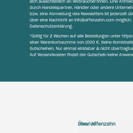
sich ausschließlich an Verbraucher:innen. Eine Anme
durch Handelspartner, Händler oder andere Unternehme
bzw. eine Abmeldung des Newsletters ist jederzeit üb
über eine Nachricht an
info@affenzahn.com
möglich. 
Datenschutzerklärung
.
*Gültig für 2 Wochen auf alle Bestellungen unter
https
einer Warenkorbsumme von 1000 €. Keine Kombinati
Gutscheinen. Nur einmal einlösbar & nicht übertragba
Auf Versandkosten findet der Gutschein keine Anwen
Service
Über Affenzahn