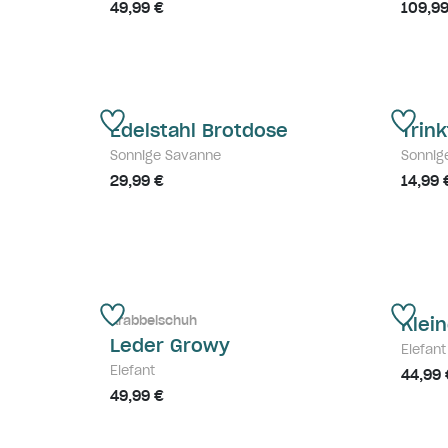
49,99 €
109,99
Edelstahl Brotdose
Trin
Sonnige Savanne
Sonnig
29,99 €
14,99 
Krabbelschuh
Klei
Leder Growy
Elefant
Elefant
44,99 
49,99 €