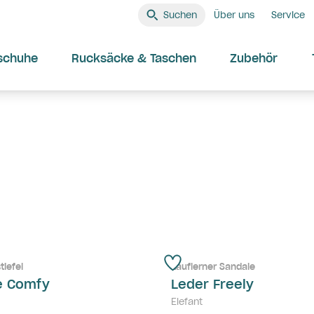
Suchen
Über uns
Service
schuhe
Rucksäcke & Taschen
Zubehör
tiefel
Lauflerner Sandale
e Comfy
Leder Freely
Elefant