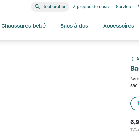
Rechercher
A propos de nous
Service
Chaussures bébé
Sacs à dos
Accessoires
A
Ba
Avec
sac 
6,
TVA i