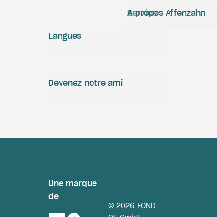
Service
A propos Affenzahn
Langues
Devenez notre ami
Une marque
de
© 2026 FOND