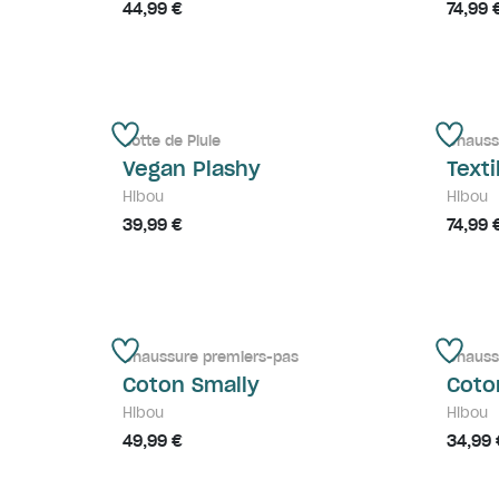
44,99 €
74,99 
Botte de Pluie
Chauss
Vegan Plashy
Text
Hibou
Hibou
39,99 €
74,99 
Chaussure premiers-pas
Chaus
Coton Smally
Coto
Hibou
Hibou
49,99 €
34,99 