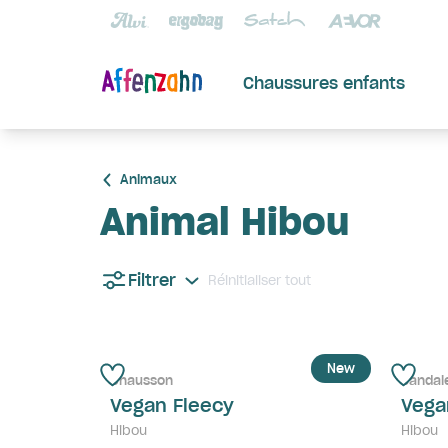
Chaussures enfants
Animaux
Animal Hibou
Filtrer
Réinitialiser tout
New
Chausson
Sandal
Vegan Fleecy
Vega
Hibou
Hibou