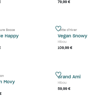
€
79,99 €
ure Basse
Botte d'hiver
ile Happy
Vegan Snowy
Hibou
€
109,99 €
son
Grand Ami
n Movy
Hibou
59,99 €
€