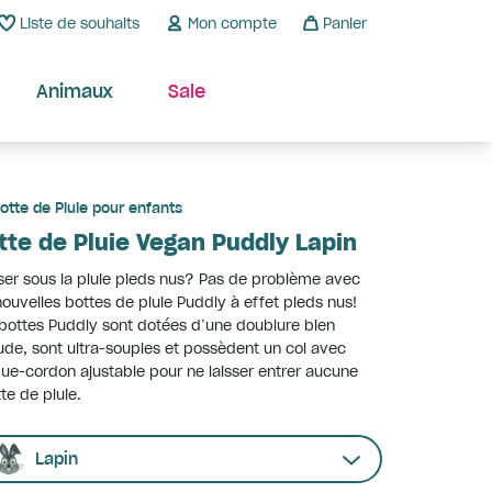
Liste de souhaits
Mon compte
Panier
Animaux
Sale
otte de Pluie pour enfants
tte de Pluie Vegan Puddly Lapin
er sous la pluie pieds nus? Pas de problème avec
nouvelles bottes de pluie Puddly à effet pieds nus!
bottes Puddly sont dotées d’une doublure bien
de, sont ultra-souples et possèdent un col avec
ue-cordon ajustable pour ne laisser entrer aucune
te de pluie.
Lapin