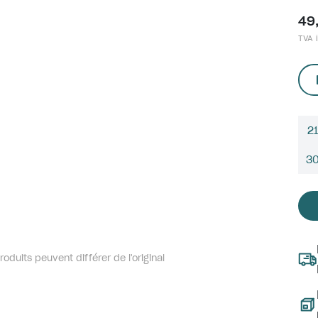
49
TVA i
21
3
oduits peuvent différer de l'original