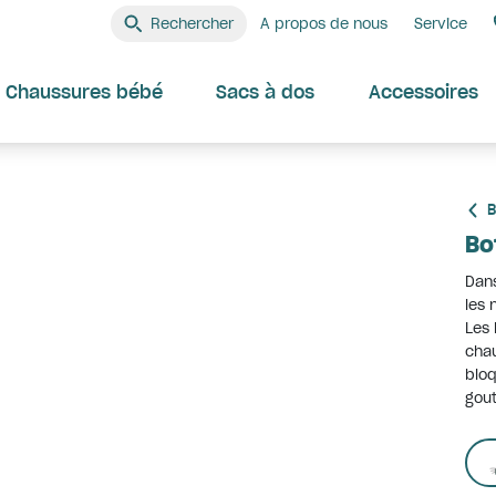
Rechercher
A propos de nous
Service
Chaussures bébé
Sacs à dos
Accessoires
B
Bo
Dans
les 
Les 
chau
bloq
gout