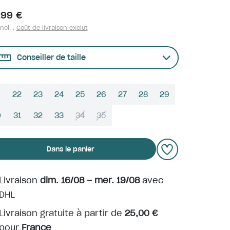
,99 €
ncl. ,
Coût de livraison exclut
Conseiller de taille
22
23
24
25
26
27
28
29
0
31
32
33
34
35
Dans le panier
Livraison
dim. 16/08 – mer. 19/08
avec
DHL
Livraison gratuite à partir de
25,00 €
pour
France