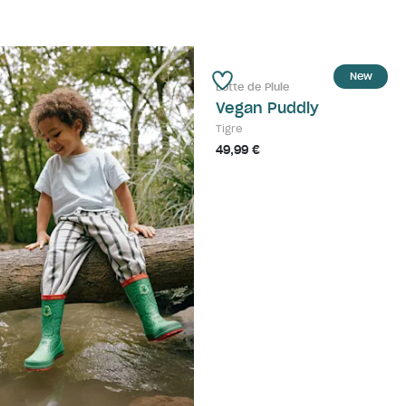
New
Botte de Pluie
Vegan Puddly
Tigre
49,99 €