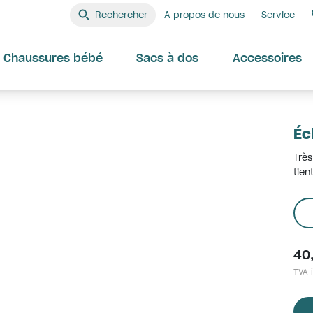
Rechercher
A propos de nous
Service
Chaussures bébé
Sacs à dos
Accessoires
Éc
Très
tien
40
TVA i