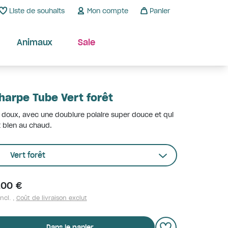
Liste de souhaits
Mon compte
Panier
Animaux
Sale
harpe Tube Vert forêt
 doux, avec une doublure polaire super douce et qui
t bien au chaud.
Vert forêt
,00 €
ncl. ,
Coût de livraison exclut
Dans le panier