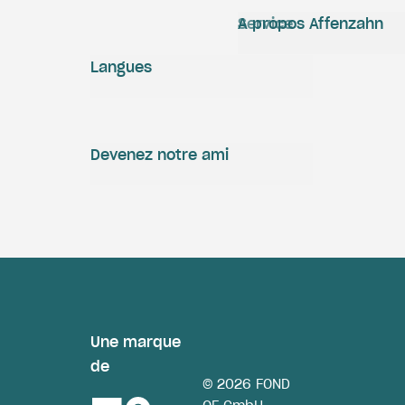
Service
A propos Affenzahn
Langues
Devenez notre ami
Une marque
de
© 2026 FOND