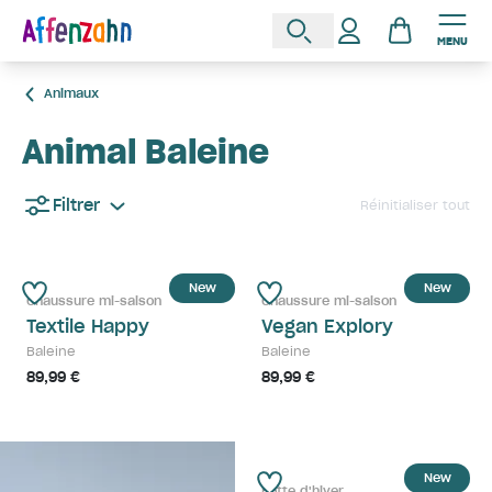
MENU
Animaux
Animal Baleine
Filtrer
Réinitialiser tout
New
New
Chaussure mi-saison
Chaussure mi-saison
Textile Happy
Vegan Explory
Baleine
Baleine
89,99 €
89,99 €
New
Botte d'hiver