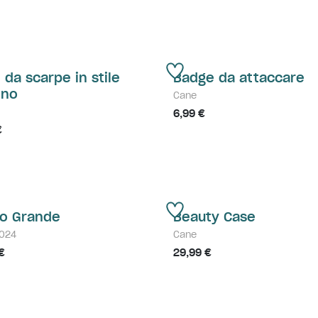
 da scarpe in stile
Badge da attaccare
ino
Cane
6,99 €
€
o Grande
Beauty Case
024
Cane
€
29,99 €