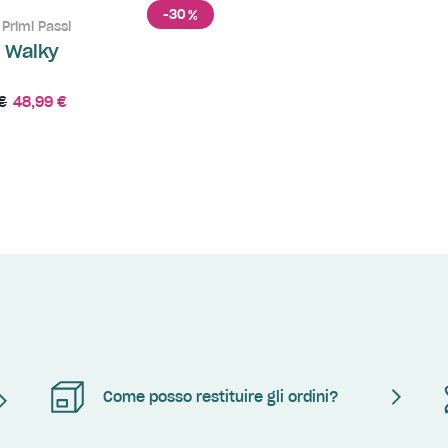
-30
%
Primi Passi
e Walky
€
48,99 €
Come posso restituire gli ordini?