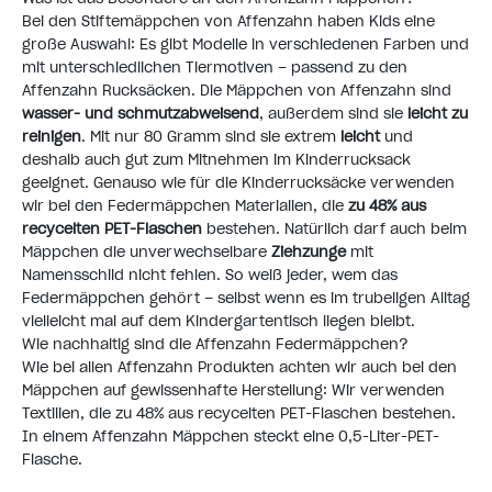
Bei den Stiftemäppchen von Affenzahn haben Kids eine
große Auswahl: Es gibt Modelle in verschiedenen Farben und
mit unterschiedlichen Tiermotiven – passend zu den
Affenzahn Rucksäcken. Die Mäppchen von Affenzahn sind
wasser- und schmutzabweisend
, außerdem sind sie
leicht zu
reinigen
. Mit nur 80 Gramm sind sie extrem
leicht
und
deshalb auch gut zum Mitnehmen im Kinderrucksack
geeignet. Genauso wie für die Kinderrucksäcke verwenden
wir bei den Federmäppchen Materialien, die
zu 48% aus
recycelten PET-Flaschen
bestehen. Natürlich darf auch beim
Mäppchen die unverwechselbare
Ziehzunge
mit
Namensschild nicht fehlen. So weiß jeder, wem das
Federmäppchen gehört – selbst wenn es im trubeligen Alltag
vielleicht mal auf dem Kindergartentisch liegen bleibt.
Wie nachhaltig sind die Affenzahn Federmäppchen?
Wie bei allen Affenzahn Produkten achten wir auch bei den
Mäppchen auf gewissenhafte Herstellung: Wir verwenden
Textilien, die zu 48% aus recycelten PET-Flaschen bestehen.
In einem Affenzahn Mäppchen steckt eine 0,5-Liter-PET-
Flasche.