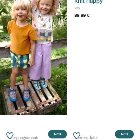
Knit Happy
Wal
89,99 €
Neu
Neu
Übergangsschuh
Winterstiefel