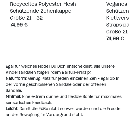
Recyceltes Polyester Mesh
Veganes M
Schützende Zehenkappe
Schütze
Größe 21 - 32
Klettvers
74,99 €
Straps p
Größe 21 
74,99 €
Egal für welches Modell Du Dich entscheidest, alle unsere
Kindersandalen folgen *
dem Barfuß-Prinzip
:
Naturform
: Genug Platz für jeden einzelnen Zeh - egal ob in
der vorne geschlossenen Sandale oder der offenen
Sandale.
Minimal
: Eine extrem dünne und flexible Sohle für maximales
sensorisches Feedback.
Leicht
: Damit die Füße nicht schwer werden und die Freude
an der Bewegung im Vordergrund steht.