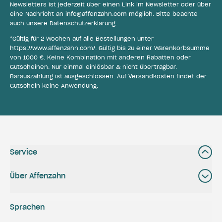
Newsletters ist jederzeit über einen Link im Newsletter oder über
eine Nachricht an
info@affenzahn.com
möglich. Bitte beachte
auch unsere
Datenschutzerklärung
.
*Gültig für 2 Wochen auf alle Bestellungen unter
https://www.affenzahn.com/
. Gültig bis zu einer Warenkorbsumme
von 1000 €. Keine Kombination mit anderen Rabatten oder
Gutscheinen. Nur einmal einlösbar & nicht übertragbar.
Barauszahlung ist ausgeschlossen. Auf Versandkosten findet der
Gutschein keine Anwendung.
Service
Über Affenzahn
Sprachen