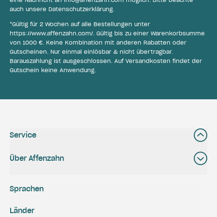
eine Nachricht an
info@affenzahn.com
möglich. Bitte beachte
auch unsere
Datenschutzerklärung
.
*Gültig für 2 Wochen auf alle Bestellungen unter
https://www.affenzahn.com/
. Gültig bis zu einer Warenkorbsumme
von 1000 €. Keine Kombination mit anderen Rabatten oder
Gutscheinen. Nur einmal einlösbar & nicht übertragbar.
Barauszahlung ist ausgeschlossen. Auf Versandkosten findet der
Gutschein keine Anwendung.
Service
Über Affenzahn
Sprachen
Länder