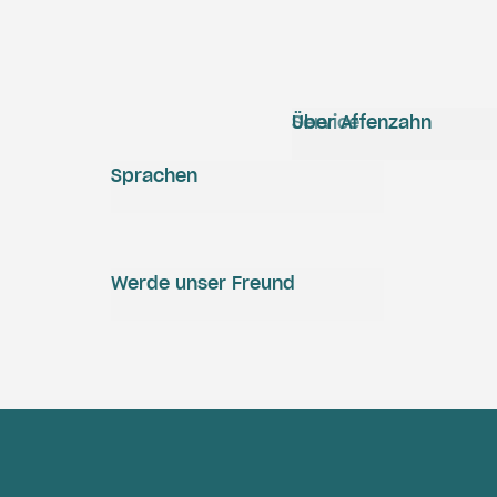
Service
Über Affenzahn
Sprachen
Werde unser Freund