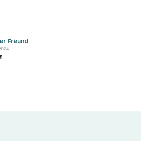
ner Freund
2024
€