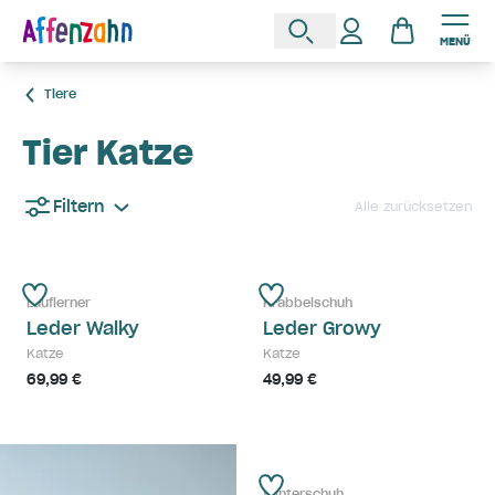
MENÜ
Tiere
Tier Katze
Filtern
Alle zurücksetzen
Lauflerner
Krabbelschuh
Leder Walky
Leder Growy
Katze
Katze
69,99 €
49,99 €
Winterschuh