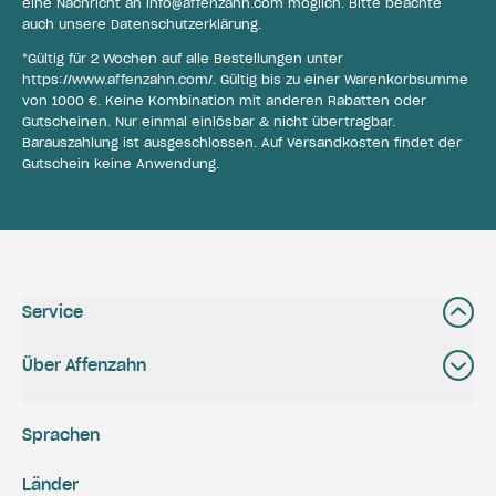
eine Nachricht an
info@affenzahn.com
möglich. Bitte beachte
auch unsere
Datenschutzerklärung
.
*Gültig für 2 Wochen auf alle Bestellungen unter
https://www.affenzahn.com/
. Gültig bis zu einer Warenkorbsumme
von 1000 €. Keine Kombination mit anderen Rabatten oder
Gutscheinen. Nur einmal einlösbar & nicht übertragbar.
Barauszahlung ist ausgeschlossen. Auf Versandkosten findet der
Gutschein keine Anwendung.
Service
Über Affenzahn
Sprachen
Länder