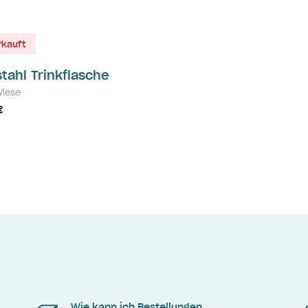
rkauft
tahl Trinkflasche
Wiese
€
Wie kann ich Bestellungen