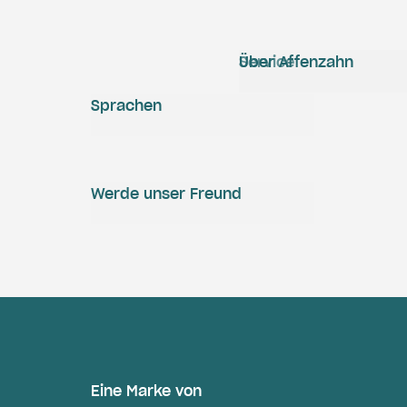
Service
Über Affenzahn
Sprachen
Werde unser Freund
Eine Marke von