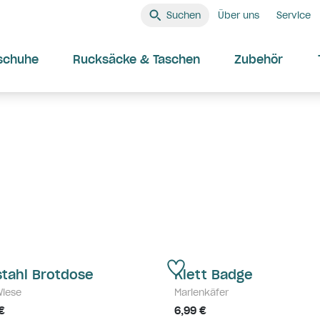
Suchen
Über uns
Service
schuhe
Rucksäcke & Taschen
Zubehör
stahl Brotdose
Klett Badge
Wiese
Marienkäfer
€
6,99 €