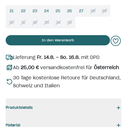
21
22
23
24
25
26
27
28
29
30
31
32
33
34
35
In den Warenkorb
Lieferung
Fr. 14.8. – So. 16.8.
mit DPD
Ab
25,00 €
versandkostenfrei für
Österreich
30 Tage kostenlose Retoure für Deutschland,
Schweiz und Italien
Produktdetails
Material