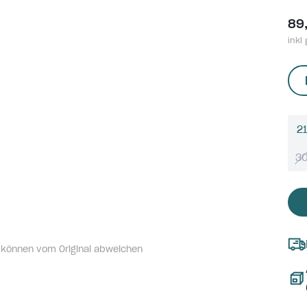
89
inkl 
21
3
 können vom Original abweichen