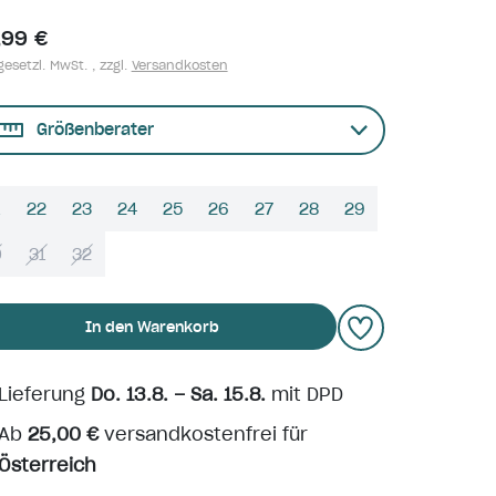
,99 €
gesetzl. MwSt. , zzgl.
Versandkosten
Größenberater
22
23
24
25
26
27
28
29
0
31
32
In den Warenkorb
Lieferung
Do. 13.8. – Sa. 15.8.
mit DPD
Ab
25,00 €
versandkostenfrei für
Österreich